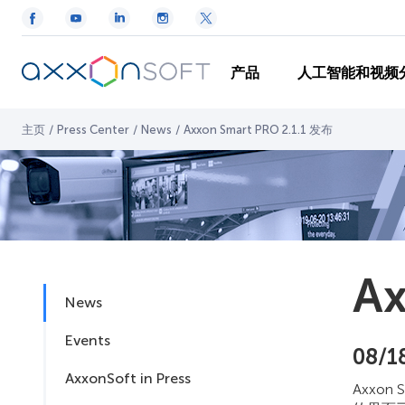
产品
人工智能和视频
主页
/
Press Center
/
News
/
Axxon Smart PRO 2.1.1 发布
Ax
News
Events
08/1
AxxonSoft in Press
Axxo