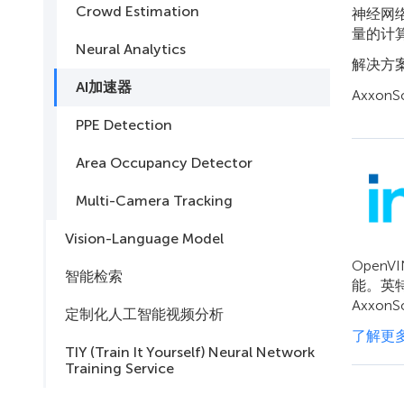
Crowd Estimation
神经网
量的计
Neural Analytics
解决方案
AI加速器
Axxo
PPE Detection
Area Occupancy Detector
Multi-Camera Tracking
Vision-Language Model
Ope
智能检索
能。英特
Axxo
定制化人工智能视频分析
了解更多
TIY (Train It Yourself) Neural Network
Training Service