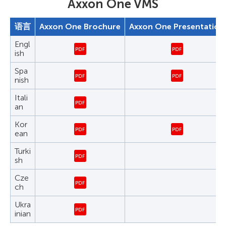
Axxon One VMS
语言
Axxon One Brochure
Axxon One Presentation
Engl
ish
Spa
nish
Itali
an
Kor
ean
Turki
sh
Cze
ch
Ukra
inian