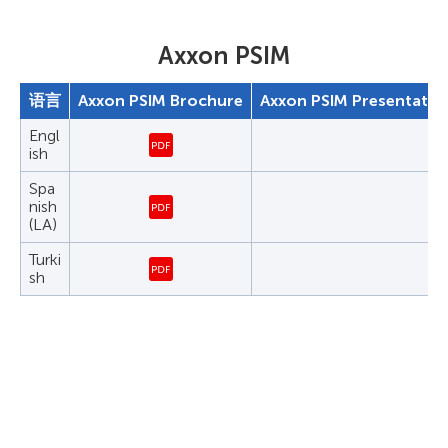
Axxon PSIM
语言
Axxon PSIM Brochure
Axxon PSIM Presentatio
Engl
ish
Spa
nish
(LA)
Turki
sh