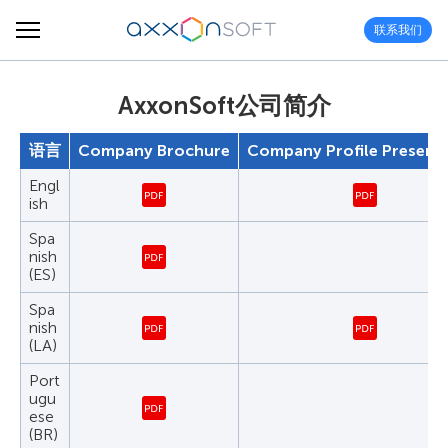
联系我们
AxxonSoft公司简介
语言
Сompany Brochure
Company Profile Present
Engl
ish
Spa
nish
(ES)
Spa
nish
(LA)
Port
ugu
ese
(BR)