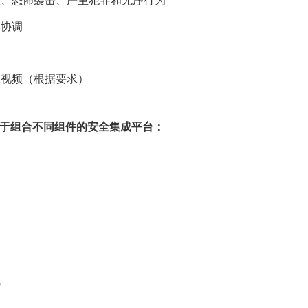
故、恐怖袭击、严重犯罪和无序行为
的协调
像视频（根据要求）
于组合不同组件的安全集成平台：
成