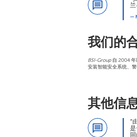
兰
— 
我们的
BSI-Group
自 200
安装智能安全系统、警
其他信
“
是
同