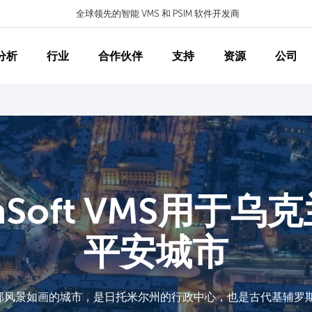
全球领先的智能 VMS 和 PSIM 软件开发商
分析
行业
合作伙伴
支持
资源
公司
onSoft VMS用于乌
平安城市
部风景如画的城市，是日托米尔州的行政中心，也是古代基辅罗