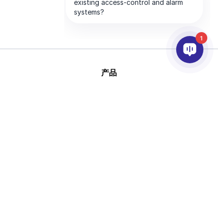
1
产品
人工智能和视频分析
集成
支持
合作伙伴
公司
版
This site is protected by reCAPTCHA and
权 © 2026 AxxonSoft
the Google
Privacy Policy
and
Terms of
版权所有。
Service
apply.
隐私政策
条款